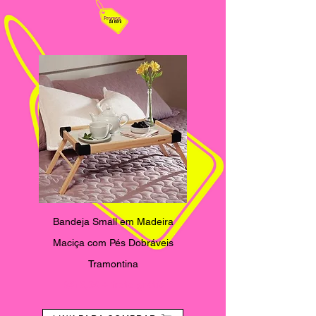
Bandeja Small em Madeira
Maciça com Pés Dobráveis
Tramontina
R$19,90 + frete
grátis